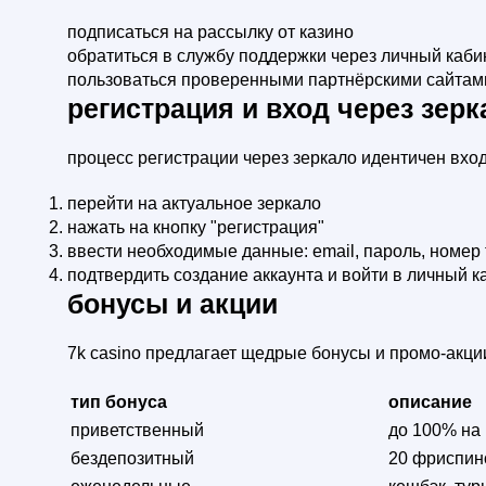
подписаться на рассылку от казино
обратиться в службу поддержки через личный каби
пользоваться проверенными партнёрскими сайтам
регистрация и вход через зерк
процесс регистрации через зеркало идентичен вход
перейти на актуальное зеркало
нажать на кнопку "регистрация"
ввести необходимые данные: email, пароль, номер
подтвердить создание аккаунта и войти в личный к
бонусы и акции
7k casino предлагает щедрые бонусы и промо-акци
тип бонуса
описание
приветственный
до 100% на
бездепозитный
20 фриспин